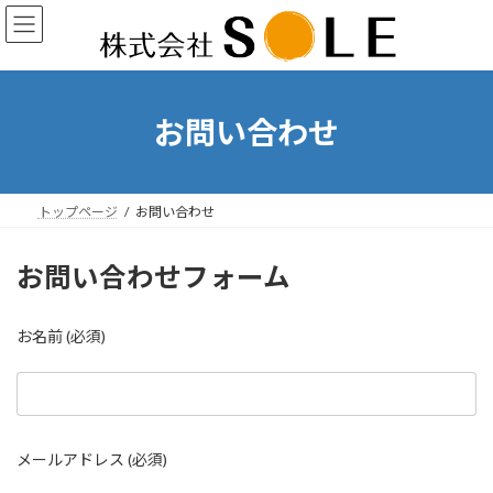
コ
ナ
ン
ビ
テ
ゲ
ン
ー
ツ
シ
へ
ョ
お問い合わせ
ス
ン
キ
に
ッ
移
プ
動
トップページ
お問い合わせ
お問い合わせフォーム
お名前 (必須)
メールアドレス (必須)